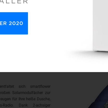
 ersten bis zum letzten
faltet sich smartflower
großen Solarmodulfächer zur
eugen für Ihre heiße Dusche,
s-Radio. Dank 2-achsiger