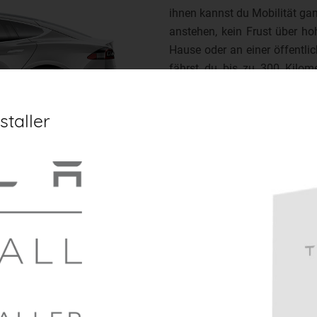
ihnen kannst du Mobilität gan
anstehen, kein Frust über h
Hause oder an einer öffentli
fährst du bis zu 300 Kilome
Benzin- oder Dieselauto – d
mehr Ruhe zum Entspannen. 
staller
zeigen dir, wie’s funktioniert.
Gerne beraten wir dich unve
zum Thema Elektromobilität.
Hier erfährst Du m