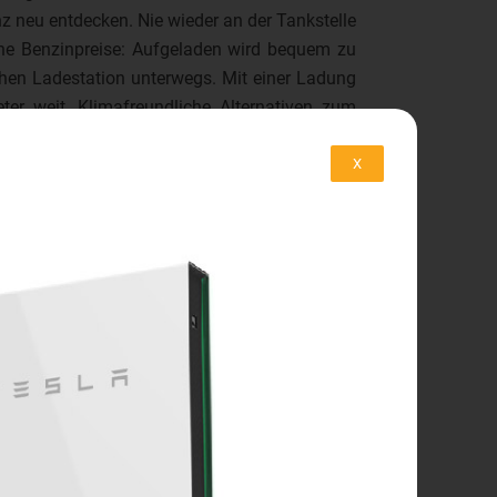
z neu entdecken. Nie wieder an der Tankstelle
ohe Benzinpreise: Aufgeladen wird bequem zu
chen Ladestation unterwegs. Mit einer Ladung
ter weit. Klimafreundliche Alternativen zum
as bedeutet, weniger Abgase in der Luft und
Autofahren ohne schlechtes Gewissen: Wir
X
rbindlich und beantworten alle deine Fragen
ehr..